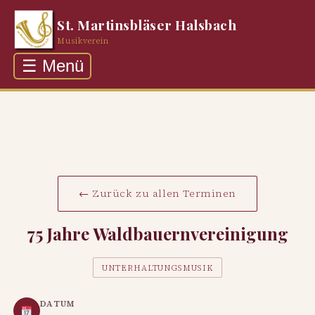
St. Martinsbläser Halsbach
Musikverein
☰ Menü
Über uns
Auftritte
Rückblick
Galerie
← Zurück zu allen Terminen
Kontakt
75 Jahre Waldbauernvereinigung
UNTERHALTUNGSMUSIK
DATUM