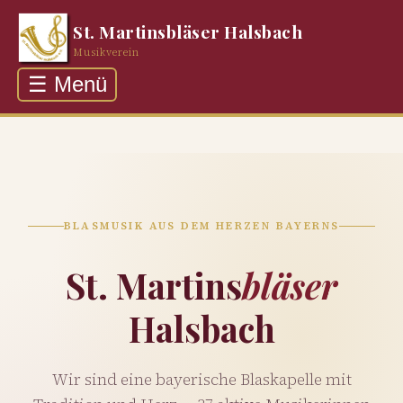
St. Martinsbläser Halsbach
Musikverein
☰ Menü
Über uns
Auftritte
Rückblick
Galerie
BLASMUSIK AUS DEM HERZEN BAYERNS
Kontakt
St. Martins
bläser
Halsbach
Wir sind eine bayerische Blaskapelle mit