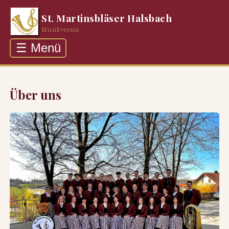
St. Martinsbläser Halsbach
Musikverein
☰ Menü
Über uns
Auftritte
Über uns
Rückblick
Galerie
Kontakt