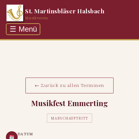
St. Martinsbläser Halsbach
Musikverein
☰ Menü
Über uns
Auftritte
Rückblick
Galerie
← Zurück zu allen Terminen
Kontakt
Musikfest Emmerting
MARSCHAUFTRITT
DATUM